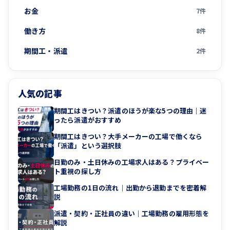
お金
7件
働き方
8件
期間工・派遣
2件
人気の記事
期間工はきつい？派遣のほうが楽な5つの理由｜迷
ったら派遣がおすすめ
期間工はきつい？大手メーカーの工場で働くなら
「派遣」という選択肢
日勤のみ・土日休みの工場求人はある？プライベー
ト重視の探し方
工場勤務の1日の流れ｜出勤から退勤までを密着解
説
派遣・契約・正社員の違い｜工場勤務の雇用形態を
解説