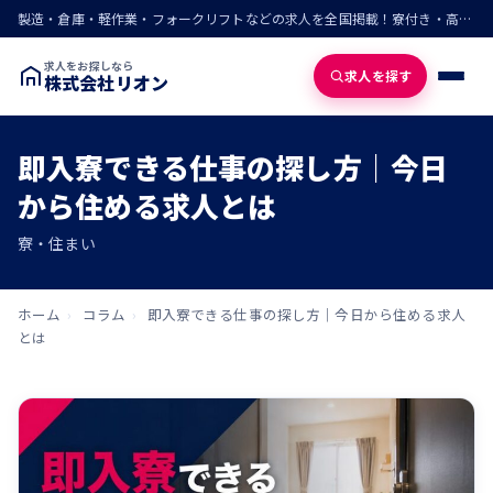
製造・倉庫・軽作業・フォークリフトなどの求人を全国掲載！寮付き・高収入・即入寮の仕事が見つかる
求人をお探しなら
求人を探す
株式会社リオン
即入寮できる仕事の探し方｜今日
から住める求人とは
寮・住まい
ホーム
›
コラム
›
即入寮できる仕事の探し方｜今日から住める求人
とは