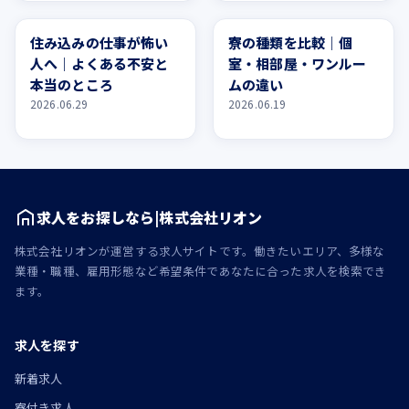
寮・住まい
寮・住まい
住み込みの仕事が怖い
寮の種類を比較｜個
人へ｜よくある不安と
室・相部屋・ワンルー
本当のところ
ムの違い
2026.06.29
2026.06.19
求人をお探しなら|株式会社リオン
株式会社リオンが運営する求人サイトです。働きたいエリア、多様な
業種・職種、雇用形態など希望条件であなたに合った求人を検索でき
ます。
求人を探す
新着求人
寮付き求人