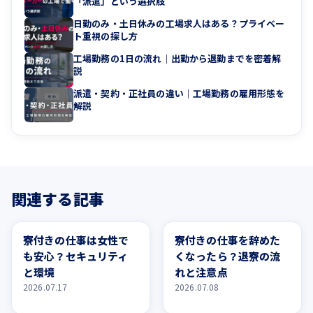
「派遣」という選択肢
日勤のみ・土日休みの工場求人はある？プライベー
ト重視の探し方
工場勤務の1日の流れ｜出勤から退勤までを密着解
説
派遣・契約・正社員の違い｜工場勤務の雇用形態を
解説
関連する記事
寮・住まい
寮・住まい
寮付きの仕事は女性で
寮付きの仕事を辞めた
も安心？セキュリティ
くなったら？退寮の流
と環境
れと注意点
2026.07.17
2026.07.08