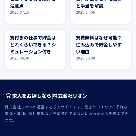
注意点
と手当を解説
2026.07.15
2026.07.06
お金
お金
寮付きの仕事で貯金は
寮費無料はなぜ可能？
どれくらいできる？シ
住み込みで貯金しやす
ミュレーション付き
い理由
2026.06.26
2026.06.08
求人をお探しなら|株式会社リオン
株式会社リオンが運営する求人サイトです。働きたいエリア、多様な
業種・職種、雇用形態など希望条件であなたに合った求人を検索でき
ます。