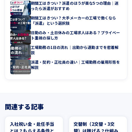
期間工はきつい？派遣のほうが楽な5つの理由｜迷
ったら派遣がおすすめ
期間工はきつい？大手メーカーの工場で働くなら
「派遣」という選択肢
日勤のみ・土日休みの工場求人はある？プライベー
ト重視の探し方
工場勤務の1日の流れ｜出勤から退勤までを密着解
説
派遣・契約・正社員の違い｜工場勤務の雇用形態を
解説
関連する記事
お金
お金
入社祝い金・赴任手当
交替制（2交替・3交
とは？もらえる条件と
替）は稼げる？仕組み