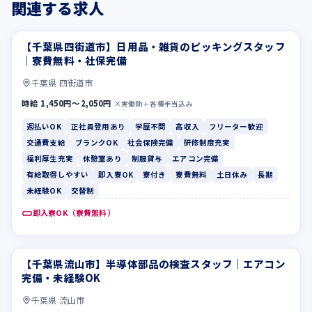
関連する求人
【千葉県四街道市】日用品・雑貨のピッキングスタッフ
週払いOK
正社員登用あり
｜寮費無料・社保完備
千葉県 四街道市
時給 1,450円〜2,050円
×実働8h＋各種手当込み
週払いOK
正社員登用あり
学歴不問
高収入
フリーター歓迎
交通費支給
ブランクOK
社会保険完備
研修制度充実
福利厚生充実
休憩室あり
制服貸与
エアコン完備
有給取得しやすい
即入寮OK
寮付き
寮費無料
土日休み
長期
未経験OK
交替制
即入寮OK（寮費無料）
【千葉県流山市】半導体部品の検査スタッフ｜エアコン
休憩室あり
制服貸与
完備・未経験OK
千葉県 流山市