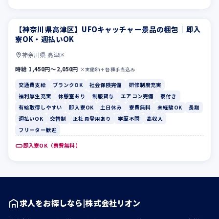
【神奈川県高津区】UFOキャッチャー景品の梱包｜即入
交通費支給
ブランクOK
寮OK・週払いOK
神奈川県 高津区
時給 1,450円〜2,050円
×実働8h＋各種手当込み
交通費支給
ブランクOK
社会保険完備
研修制度充実
福利厚生充実
休憩室あり
制服貸与
エアコン完備
寮付き
有給取得しやすい
即入寮OK
土日休み
寮費無料
未経験OK
長期
週払いOK
交替制
正社員登用あり
学歴不問
高収入
フリーター歓迎
即入寮OK（寮費無料）
求人をお探しなら|株式会社リオン