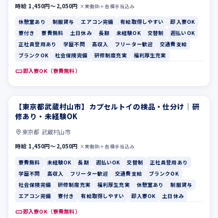
時給 1,450円〜2,050円
×実働8h＋各種手当込み
休憩室あり
制服貸与
エアコン完備
有給取得しやすい
即入寮OK
寮付き
寮費無料
土日休み
長期
未経験OK
交替制
週払いOK
正社員登用あり
学歴不問
高収入
フリーター歓迎
交通費支給
ブランクOK
社会保険完備
研修制度充実
福利厚生充実
即入寮OK（寮費無料）
【東京都武蔵村山市】カプセルトイの検品・仕分け｜研
寮費無料
未経験OK
修あり・未経験OK
東京都 武蔵村山市
時給 1,450円〜2,050円
×実働8h＋各種手当込み
寮費無料
未経験OK
長期
週払いOK
交替制
正社員登用あり
学歴不問
高収入
フリーター歓迎
交通費支給
ブランクOK
社会保険完備
研修制度充実
福利厚生充実
休憩室あり
制服貸与
エアコン完備
寮付き
有給取得しやすい
即入寮OK
土日休み
即入寮OK（寮費無料）