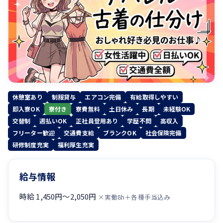
休憩室あり
制服貸与
エアコン完備
有給取得しやすい
即入寮OK
寮付き
寮費無料
土日休み
長期
未経験OK
交替制
週払いOK
正社員登用あり
学歴不問
高収入
フリーター歓迎
交通費支給
ブランクOK
社会保険完備
研修制度充実
福利厚生充実
給与情報
時給 1,450円〜2,050円
×実働8h＋各種手当込み