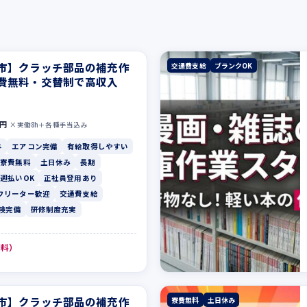
市】クラッチ部品の補充作
交通費支給
ブランクOK
費無料・交替制で高収入
0円
×実働8h＋各種手当込み
与
エアコン完備
有給取得しやすい
寮費無料
土日休み
長期
週払いOK
正社員登用あり
フリーター歓迎
交通費支給
険完備
研修制度充実
無料）
市】クラッチ部品の補充作
寮費無料
土日休み