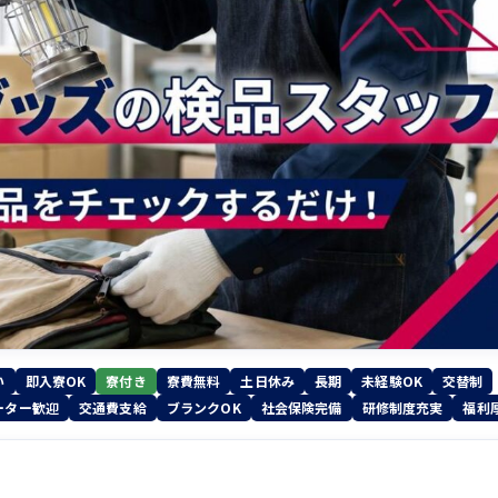
い
即入寮OK
寮付き
寮費無料
土日休み
長期
未経験OK
交替制
ーター歓迎
交通費支給
ブランクOK
社会保険完備
研修制度充実
福利