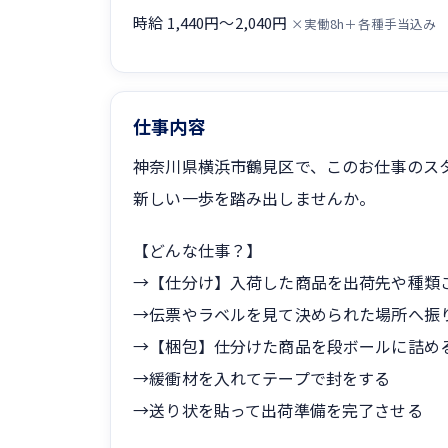
時給 1,440円〜2,040円
×実働8h＋各種手当込み
仕事内容
神奈川県横浜市鶴見区で、このお仕事のス
新しい一歩を踏み出しませんか。
【どんな仕事？】
→【仕分け】入荷した商品を出荷先や種類
→伝票やラベルを見て決められた場所へ振
→【梱包】仕分けた商品を段ボールに詰め
→緩衝材を入れてテープで封をする
→送り状を貼って出荷準備を完了させる