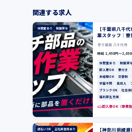
関連する求人
【千葉県八千代
休憩室あり
制服貸与
業スタッフ｜寮
千葉県 八千代市
時給 1,450円〜2,05
休憩室あり
制服貸
即入寮OK
寮付き
未経験OK
交替制
学歴不問
高収入
ブランクOK
社会保
福利厚生充実
即入寮OK（寮費
【神奈川県綾瀬
週払いOK
正社員登用あり