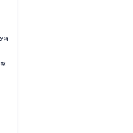
が特
が整