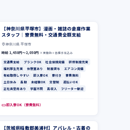
【神奈川県平塚市】漫画・雑誌の倉庫作業
スタッフ｜寮費無料・交通費全額支給
神奈川県 平塚市
時給 1,450円〜2,050円
×実働8h＋各種手当込み
交通費支給
ブランクOK
社会保険完備
研修制度充実
福利厚生充実
休憩室あり
制服貸与
エアコン完備
有給取得しやすい
即入寮OK
寮付き
寮費無料
土日休み
長期
未経験OK
交替制
週払いOK
正社員登用あり
学歴不問
高収入
フリーター歓迎
即入寮OK（寮費無料）
【茨城県稲敷郡美浦村】アパレル・古着の