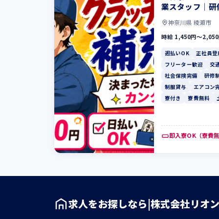
業スタッフ｜研
神奈川県 綾瀬市
時給 1,450円〜2,05
週払いOK
正社員登
フリーター歓迎
交
社会保険完備
研修
制服貸与
エアコン
寮付き
寮費無料
即入寮OK（寮費
求人をお探しなら|株式会社リオ