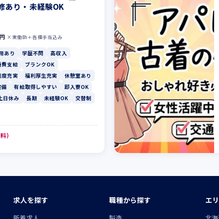
修あり・未経験OK
0円
×実働8h＋各種手当込み
用あり
学歴不問
高収入
通費支給
ブランクOK
制度充実
福利厚生充実
休憩室あり
完備
有給取得しやすい
即入寮OK
土日休み
長期
未経験OK
交替制
無料）
求人を探す
職種から探す
エリ
ン
新着求人
製造
北海