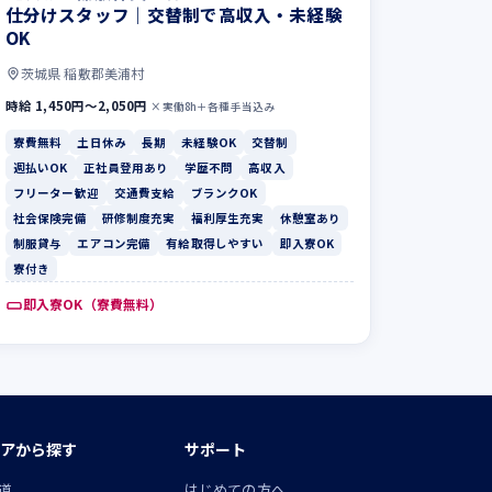
仕分けスタッフ｜交替制で高収入・未経験
OK
茨城県 稲敷郡美浦村
時給 1,450円〜2,050円
×実働8h＋各種手当込み
寮費無料
土日休み
長期
未経験OK
交替制
週払いOK
正社員登用あり
学歴不問
高収入
フリーター歓迎
交通費支給
ブランクOK
社会保険完備
研修制度充実
福利厚生充実
休憩室あり
制服貸与
エアコン完備
有給取得しやすい
即入寮OK
寮付き
即入寮OK（寮費無料）
アから探す
サポート
道
はじめての方へ