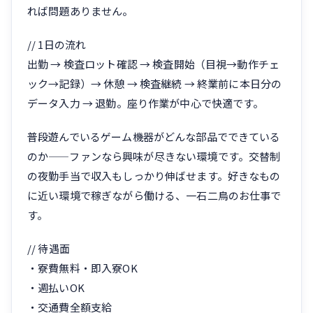
れば問題ありません。
// 1日の流れ
出勤 → 検査ロット確認 → 検査開始（目視→動作チェ
ック→記録）→ 休憩 → 検査継続 → 終業前に本日分の
データ入力 → 退勤。座り作業が中心で快適です。
普段遊んでいるゲーム機器がどんな部品でできている
のか——ファンなら興味が尽きない環境です。交替制
の夜勤手当で収入もしっかり伸ばせます。好きなもの
に近い環境で稼ぎながら働ける、一石二鳥のお仕事で
す。
// 待遇面
・寮費無料・即入寮OK
・週払いOK
・交通費全額支給