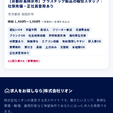
【京都府長岡京市】プラスチック製品の梱包スタッフ｜
週払いOK
学歴不問
社保完備・正社員登用あり
京都府 長岡京市
時給 1,400円〜2,000円
×実働8h＋各種手当込み
週払いOK
学歴不問
高収入
フリーター歓迎
交通費支給
ブランクOK
社会保険完備
研修制度充実
福利厚生充実
休憩室あり
制服貸与
エアコン完備
有給取得しやすい
即入寮OK
寮費無料
寮付き
長期
土日休み
交替制
未経験OK
正社員登用あり
即入寮OK（寮費無料）
求人をお探しなら|株式会社リオン
株式会社リオンが運営する求人サイトです。働きたいエリア、多様な
業種・職種、雇用形態など希望条件であなたに合った求人を検索でき
ます。