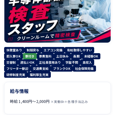
休憩室あり
制服貸与
エアコン完備
有給取得しやすい
即入寮OK
寮付き
寮費無料
土日休み
長期
未経験OK
交替制
週払いOK
正社員登用あり
学歴不問
高収入
フリーター歓迎
交通費支給
ブランクOK
社会保険完備
研修制度充実
福利厚生充実
給与情報
時給 1,400円〜2,000円
×実働8h＋各種手当込み