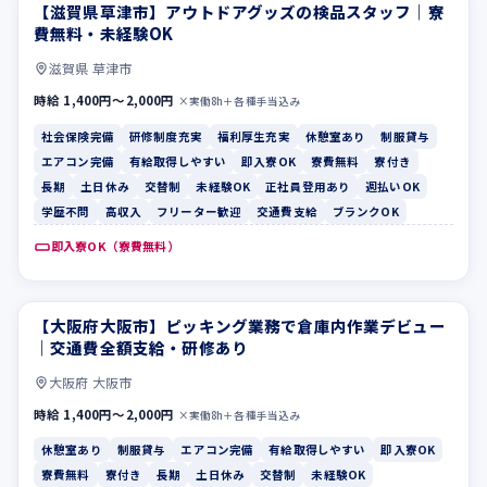
【滋賀県草津市】アウトドアグッズの検品スタッフ｜寮
社会保険完備
研修制度充実
費無料・未経験OK
滋賀県 草津市
時給 1,400円〜2,000円
×実働8h＋各種手当込み
社会保険完備
研修制度充実
福利厚生充実
休憩室あり
制服貸与
エアコン完備
有給取得しやすい
即入寮OK
寮費無料
寮付き
長期
土日休み
交替制
未経験OK
正社員登用あり
週払いOK
学歴不問
高収入
フリーター歓迎
交通費支給
ブランクOK
即入寮OK（寮費無料）
【大阪府大阪市】ピッキング業務で倉庫内作業デビュー
休憩室あり
制服貸与
｜交通費全額支給・研修あり
大阪府 大阪市
時給 1,400円〜2,000円
×実働8h＋各種手当込み
休憩室あり
制服貸与
エアコン完備
有給取得しやすい
即入寮OK
寮費無料
寮付き
長期
土日休み
交替制
未経験OK