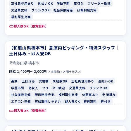
正社員登用あり
週払いOK
学歴不問
高収入
フリーター歓迎
交通費支給
ブランクOK
社会保険完備
研修制度充実
福利厚生充実
即入寮OK（寮費無料）
【和歌山県橋本市】倉庫内ピッキング・物流スタッフ｜
長期
土日休み
土日休み・即入寮OK
和歌山県 橋本市
時給 1,400円〜2,000円
×実働8h＋各種手当込み
長期
土日休み
交替制
未経験OK
正社員登用あり
週払いOK
学歴不問
高収入
フリーター歓迎
交通費支給
ブランクOK
社会保険完備
研修制度充実
福利厚生充実
休憩室あり
制服貸与
エアコン完備
有給取得しやすい
即入寮OK
寮費無料
寮付き
即入寮OK（寮費無料）