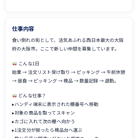
仕事内容
食い倒れの街として、活気あふれる西日本最大の大阪
府の大阪市。ここで新しい仲間を募集しています。
こんな1日
始業 → 注文リスト受け取り → ピッキング → 午前休憩
→ 昼食 → ピッキング → 検品 → 数量記録 → 退勤。
どんな仕事？
▸ハンディ端末に表示された棚番号へ移動
▸対象の商品を取ってスキャン
▸カゴに入れて次の棚へ向かう
▸1注文分が揃ったら検品台へ運ぶ