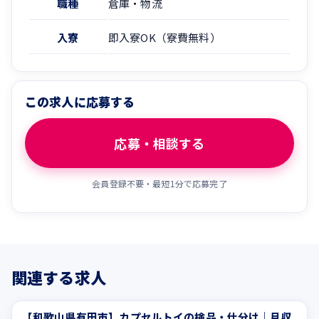
職種
倉庫・物流
入寮
即入寮OK（寮費無料）
この求人に応募する
応募・相談する
会員登録不要・最短1分で応募完了
関連する求人
【和歌山県有田市】カプセルトイの検品・仕分け｜月収
長期
未経験OK