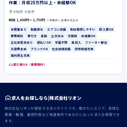
作業｜月収25万円以上・未経験OK
大阪府 大阪市
時給 1,400円〜1,750円
×実働8h＋各種手当込み
休憩室あり
制服貸与
エアコン完備
有給取得しやすい
即入寮OK
寮費無料
寮付き
長期
土日休み
交替制
未経験OK
正社員登用あり
週払いOK
学歴不問
高収入
フリーター歓迎
交通費支給
ブランクOK
社会保険完備
研修制度充実
福利厚生充実
即入寮OK（寮費無料）
求人をお探しなら|株式会社リオン
株式会社リオンが運営する求人サイトです。働きたいエリア、多様な
業種・職種、雇用形態など希望条件であなたに合った求人を検索でき
ます。