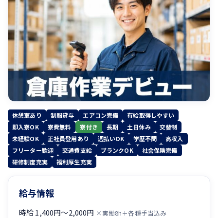
休憩室あり
制服貸与
エアコン完備
有給取得しやすい
即入寮OK
寮費無料
寮付き
長期
土日休み
交替制
未経験OK
正社員登用あり
週払いOK
学歴不問
高収入
フリーター歓迎
交通費支給
ブランクOK
社会保険完備
研修制度充実
福利厚生充実
給与情報
時給 1,400円〜2,000円
×実働8h＋各種手当込み