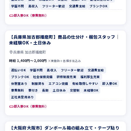
学歴不問
高収入
フリーター歓迎
交通費支給
ブランクOK
即入寮OK（寮費無料）
【兵庫県加古郡播磨町】商品の仕分け・梱包スタッフ｜
週払いOK
学歴不問
未経験OK・土日休み
兵庫県 加古郡播磨町
時給 1,400円〜2,000円
×実働8h＋各種手当込み
週払いOK
学歴不問
高収入
フリーター歓迎
交通費支給
ブランクOK
社会保険完備
研修制度充実
福利厚生充実
休憩室あり
制服貸与
エアコン完備
有給取得しやすい
即入寮OK
寮費無料
寮付き
長期
土日休み
交替制
未経験OK
正社員登用あり
即入寮OK（寮費無料）
【大阪府大阪市】ダンボール箱の組み立て・テープ貼り
休憩室あり
制服貸与