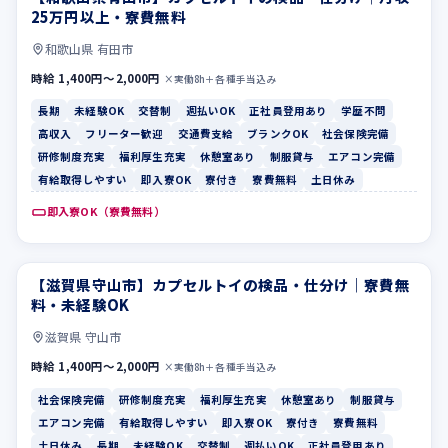
25万円以上・寮費無料
和歌山県 有田市
時給 1,400円〜2,000円
×実働8h＋各種手当込み
長期
未経験OK
交替制
週払いOK
正社員登用あり
学歴不問
高収入
フリーター歓迎
交通費支給
ブランクOK
社会保険完備
研修制度充実
福利厚生充実
休憩室あり
制服貸与
エアコン完備
有給取得しやすい
即入寮OK
寮付き
寮費無料
土日休み
即入寮OK（寮費無料）
【滋賀県守山市】カプセルトイの検品・仕分け｜寮費無
社会保険完備
研修制度充実
料・未経験OK
滋賀県 守山市
時給 1,400円〜2,000円
×実働8h＋各種手当込み
社会保険完備
研修制度充実
福利厚生充実
休憩室あり
制服貸与
エアコン完備
有給取得しやすい
即入寮OK
寮付き
寮費無料
土日休み
長期
未経験OK
交替制
週払いOK
正社員登用あり