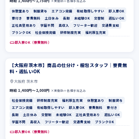
時給 1,400円〜1,750円
×実働8h＋各種手当込み
休憩室あり
制服貸与
エアコン完備
有給取得しやすい
即入寮OK
寮付き
寮費無料
土日休み
長期
未経験OK
交替制
週払いOK
正社員登用あり
学歴不問
高収入
フリーター歓迎
交通費支給
ブランクOK
社会保険完備
研修制度充実
福利厚生充実
即入寮OK（寮費無料）
【大阪府茨木市】商品の仕分け・梱包スタッフ｜寮費無
社会保険完備
研修制度充実
料・週払いOK
大阪府 茨木市
時給 1,400円〜2,000円
×実働8h＋各種手当込み
社会保険完備
研修制度充実
福利厚生充実
休憩室あり
制服貸与
エアコン完備
有給取得しやすい
即入寮OK
寮費無料
寮付き
長期
土日休み
交替制
未経験OK
正社員登用あり
週払いOK
学歴不問
高収入
フリーター歓迎
交通費支給
ブランクOK
即入寮OK（寮費無料）