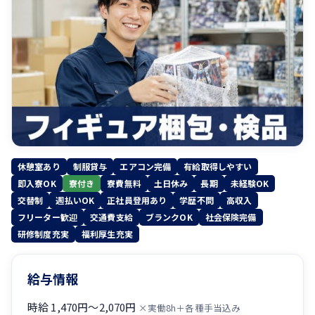
休憩室あり
制服貸与
エアコン完備
有給取得しやすい
即入寮OK
寮付き
寮費無料
土日休み
長期
未経験OK
交替制
週払いOK
正社員登用あり
学歴不問
高収入
フリーター歓迎
交通費支給
ブランクOK
社会保険完備
研修制度充実
福利厚生充実
給与情報
時給 1,470円〜2,070円
×実働8h＋各種手当込み