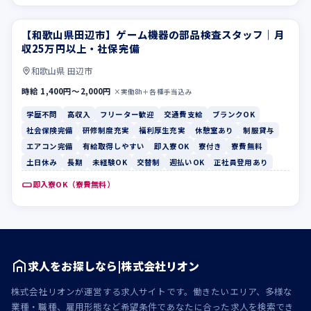
【和歌山県田辺市】ゲーム機器の部品検査スタッフ｜月
学歴不問
高収入
収25万円以上・社保完備
和歌山県 田辺市
時給 1,400円〜2,000円
×実働8h＋各種手当込み
学歴不問
高収入
フリーター歓迎
交通費支給
ブランクOK
社会保険完備
研修制度充実
福利厚生充実
休憩室あり
制服貸与
エアコン完備
有給取得しやすい
即入寮OK
寮付き
寮費無料
土日休み
長期
未経験OK
交替制
週払いOK
正社員登用あり
即入寮OK（寮費無料）
求人をお探しなら|株式会社リオン
株式会社リオンが運営する求人サイトです。働きたいエリア、多様な
業種・職種、雇用形態など希望条件であなたに合った求人を検索でき