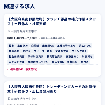
関連する求人
【大阪府泉南郡熊取町】クラッチ部品の補充作業スタッ
長期
土日休み
フ｜土日休み・社保完備
大阪府 泉南郡熊取町
時給 1,400円〜2,000円
×実働8h＋各種手当込み
長期
土日休み
交替制
未経験OK
正社員登用あり
週払いOK
学歴不問
高収入
フリーター歓迎
交通費支給
ブランクOK
社会保険完備
研修制度充実
福利厚生充実
休憩室あり
制服貸与
エアコン完備
有給取得しやすい
即入寮OK
寮費無料
寮付き
即入寮OK（寮費無料）
【大阪府大阪市中央区】トレーディングカードの出荷作
休憩室あり
制服貸与
業｜研修あり・正社員登用あり
大阪府 大阪市中央区