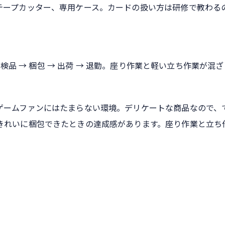
テープカッター、専用ケース。カードの扱い方は研修で教わる
 検品 → 梱包 → 出荷 → 退勤。座り作業と軽い立ち作業が混
ゲームファンにはたまらない環境。デリケートな商品なので、
きれいに梱包できたときの達成感があります。座り作業と立ち