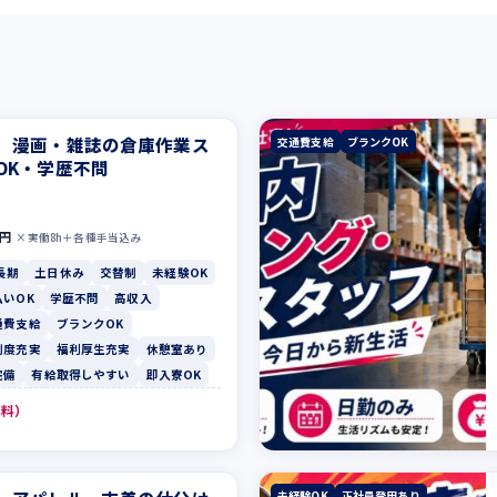
】漫画・雑誌の倉庫作業ス
交通費支給
ブランクOK
OK・学歴不問
0円
×実働8h＋各種手当込み
長期
土日休み
交替制
未経験OK
払いOK
学歴不問
高収入
通費支給
ブランクOK
制度充実
福利厚生充実
休憩室あり
完備
有給取得しやすい
即入寮OK
無料）
未経験OK
正社員登用あり