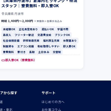
【兵庫県丹波市】倉庫内ピッキング・物流
スタッフ｜寮費無料・即入寮OK
兵庫県 丹波市
時給 1,400円〜2,000円
×実働8h＋各種手当込み
未経験OK
正社員登用あり
週払いOK
学歴不問
高収入
フリーター歓迎
交通費支給
ブランクOK
社会保険完備
研修制度充実
福利厚生充実
休憩室あり
制服貸与
エアコン完備
有給取得しやすい
即入寮OK
寮費無料
寮付き
長期
土日休み
交替制
即入寮OK（寮費無料）
アから探す
サポート
道
はじめての方へ
道・東北
お仕事コラム