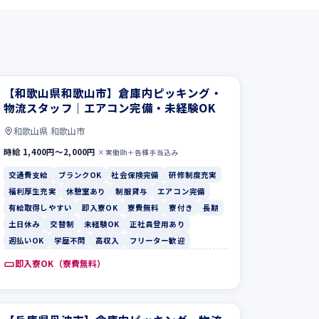
【和歌山県和歌山市】倉庫内ピッキング・
物流スタッフ｜エアコン完備・未経験OK
和歌山県 和歌山市
時給 1,400円〜2,000円
×実働8h＋各種手当込み
交通費支給
ブランクOK
社会保険完備
研修制度充実
福利厚生充実
休憩室あり
制服貸与
エアコン完備
有給取得しやすい
即入寮OK
寮費無料
寮付き
長期
土日休み
交替制
未経験OK
正社員登用あり
週払いOK
学歴不問
高収入
フリーター歓迎
即入寮OK（寮費無料）