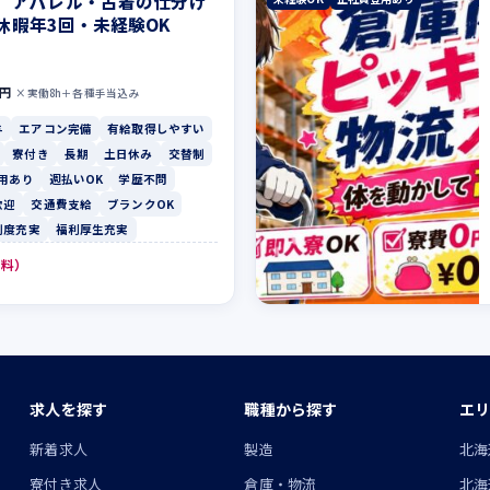
】アパレル・古着の仕分け
休暇年3回・未経験OK
0円
×実働8h＋各種手当込み
与
エアコン完備
有給取得しやすい
寮付き
長期
土日休み
交替制
用あり
週払いOK
学歴不問
歓迎
交通費支給
ブランクOK
制度充実
福利厚生充実
無料）
求人を探す
職種から探す
エリ
ン
新着求人
製造
北海
寮付き求人
倉庫・物流
北海