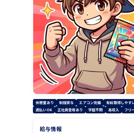
休憩室あり
制服貸与
エアコン完備
有給取得しやす
週払いOK
正社員登用あり
学歴不問
高収入
フリ
給与情報