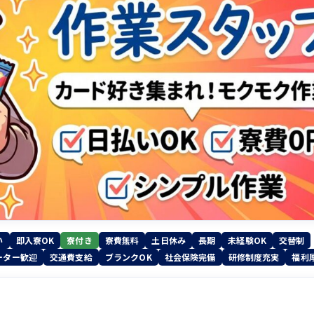
い
即入寮OK
寮付き
寮費無料
土日休み
長期
未経験OK
交替制
ーター歓迎
交通費支給
ブランクOK
社会保険完備
研修制度充実
福利