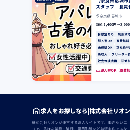
【奈良県葛城市
スタッフ｜長期
奈良県 葛城市
時給 1,400円〜2,00
休憩室あり
制服貸
即入寮OK
寮費無料
未経験OK
正社員登
高収入
フリーター
社会保険完備
研修
即入寮OK（寮費
求人をお探しなら|株式会社リオ
株式会社リオンが運営する求人サイトです。働きたいエ
リア、多様な業種・職種、雇用形態など希望条件であな