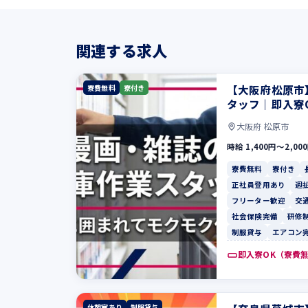
関連する求人
【大阪府松原市
寮費無料
寮付き
タッフ｜即入寮
大阪府 松原市
時給 1,400円〜2,00
寮費無料
寮付き
正社員登用あり
週
フリーター歓迎
交
社会保険完備
研修
制服貸与
エアコン
即入寮OK（寮費
休憩室あり
制服貸与