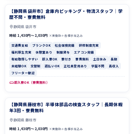
【静岡県袋井市】倉庫内ピッキング・物流スタッフ｜学
交通費支給
ブランクOK
歴不問・寮費無料
静岡県 袋井市
時給 1,430円〜2,030円
×実働8h＋各種手当込み
交通費支給
ブランクOK
社会保険完備
研修制度充実
福利厚生充実
休憩室あり
制服貸与
エアコン完備
有給取得しやすい
即入寮OK
寮付き
寮費無料
土日休み
長期
未経験OK
交替制
週払いOK
正社員登用あり
学歴不問
高収入
フリーター歓迎
即入寮OK（寮費無料）
【静岡県藤枝市】半導体部品の検査スタッフ｜長期休暇
休憩室あり
制服貸与
年3回・寮費無料
静岡県 藤枝市
時給 1,430円〜2,030円
×実働8h＋各種手当込み