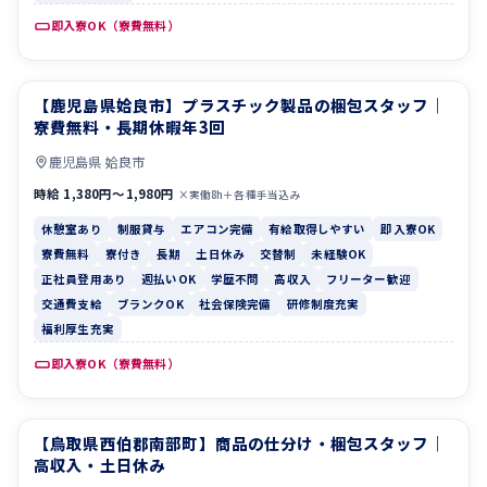
即入寮OK（寮費無料）
【鹿児島県姶良市】プラスチック製品の梱包スタッフ｜
休憩室あり
制服貸与
寮費無料・長期休暇年3回
鹿児島県 姶良市
時給 1,380円〜1,980円
×実働8h＋各種手当込み
休憩室あり
制服貸与
エアコン完備
有給取得しやすい
即入寮OK
寮費無料
寮付き
長期
土日休み
交替制
未経験OK
正社員登用あり
週払いOK
学歴不問
高収入
フリーター歓迎
交通費支給
ブランクOK
社会保険完備
研修制度充実
福利厚生充実
即入寮OK（寮費無料）
【鳥取県西伯郡南部町】商品の仕分け・梱包スタッフ｜
寮費無料
寮付き
高収入・土日休み