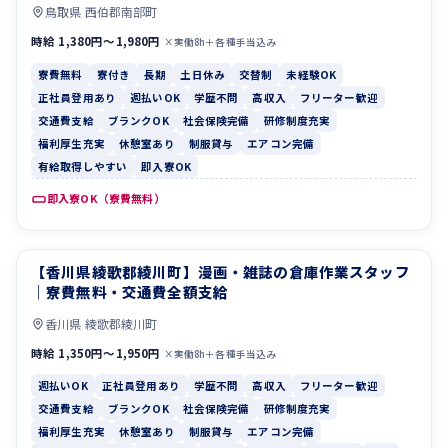
鳥取県 西伯郡南部町
時給 1,380円〜1,980円
×実働8h＋各種手当込み
寮費無料
寮付き
長期
土日休み
交替制
未経験OK
正社員登用あり
週払いOK
学歴不問
高収入
フリーター歓迎
交通費支給
ブランクOK
社会保険完備
研修制度充実
福利厚生充実
休憩室あり
制服貸与
エアコン完備
有給取得しやすい
即入寮OK
即入寮OK（寮費無料）
【香川県綾歌郡綾川町】漫画・雑誌の倉庫作業スタッフ
週払いOK
正社員登用あり
｜寮費無料・交通費全額支給
香川県 綾歌郡綾川町
時給 1,350円〜1,950円
×実働8h＋各種手当込み
週払いOK
正社員登用あり
学歴不問
高収入
フリーター歓迎
交通費支給
ブランクOK
社会保険完備
研修制度充実
福利厚生充実
休憩室あり
制服貸与
エアコン完備