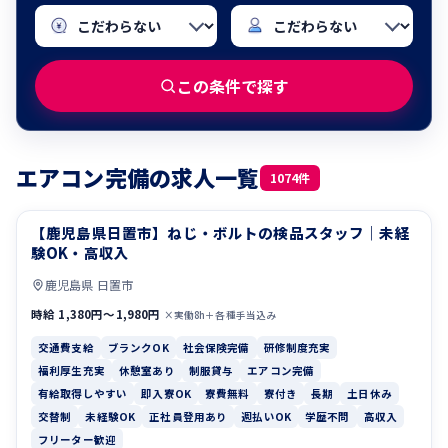
この条件で探す
エアコン完備の求人一覧
1074件
【鹿児島県日置市】ねじ・ボルトの検品スタッフ｜未経
交通費支給
ブランクOK
験OK・高収入
鹿児島県 日置市
時給 1,380円〜1,980円
×実働8h＋各種手当込み
交通費支給
ブランクOK
社会保険完備
研修制度充実
福利厚生充実
休憩室あり
制服貸与
エアコン完備
有給取得しやすい
即入寮OK
寮費無料
寮付き
長期
土日休み
交替制
未経験OK
正社員登用あり
週払いOK
学歴不問
高収入
フリーター歓迎