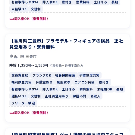
有給取得しやすい
即入寮OK
寮付き
寮費無料
土日休み
長期
未経験OK
交替制
即入寮OK（寮費無料）
【香川県三豊市】プラモデル・フィギュアの検品｜正社
交通費支給
ブランクOK
員登用あり・寮費無料
香川県 三豊市
時給 1,350円〜1,950円
×実働8h＋各種手当込み
交通費支給
ブランクOK
社会保険完備
研修制度充実
福利厚生充実
休憩室あり
制服貸与
エアコン完備
寮付き
有給取得しやすい
即入寮OK
土日休み
寮費無料
未経験OK
長期
週払いOK
交替制
正社員登用あり
学歴不問
高収入
フリーター歓迎
即入寮OK（寮費無料）
【静岡県駿東郡長泉町】ゲーム機器の部品検査スタッフ
休憩室あり
制服貸与