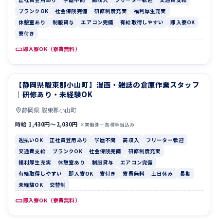
ブランクOK
社会保険完備
研修制度充実
福利厚生充実
休憩室あり
制服貸与
エアコン完備
有給取得しやすい
即入寮OK
寮付き
即入寮OK（寮費無料）
【静岡県駿東郡小山町】漫画・雑誌の倉庫作業スタッフ
週払いOK
正社員登用あり
｜研修あり・未経験OK
静岡県 駿東郡小山町
時給 1,430円〜2,030円
×実働8h＋各種手当込み
週払いOK
正社員登用あり
学歴不問
高収入
フリーター歓迎
交通費支給
ブランクOK
社会保険完備
研修制度充実
福利厚生充実
休憩室あり
制服貸与
エアコン完備
有給取得しやすい
即入寮OK
寮付き
寮費無料
土日休み
長期
未経験OK
交替制
即入寮OK（寮費無料）