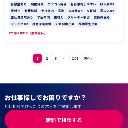
休憩室あり
制服貸与
エアコン完備
有給取得しやすい
即入寮OK
寮付き
寮費無料
土日休み
長期
未経験OK
交替制
週払いOK
正社員登用あり
学歴不問
高収入
フリーター歓迎
交通費支給
ブランクOK
社会保険完備
研修制度充実
福利厚生充実
即入寮OK（寮費無料）
投
1
2
3
…
108
次へ ›
稿
の
ペ
ー
お仕事探しでお困りですか？
ジ
無料相談でぴったりの求人をご提案します
送
り
無料で相談する