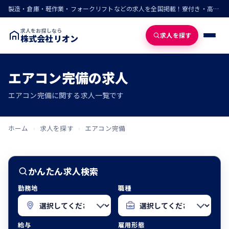
製造・倉庫・軽作業・フォークリフトなどの求人を全国掲載！寮付き・高収入・即入寮の仕事が見つかる
求人をお探しなら
求人を探す
株式会社リオン
エアコン完備の求人
エアコン完備に関する求人一覧です
ホーム
›
求人を探す
›
エアコン完備
かんたん求人検索
勤務地
職種
給与
雇用形態