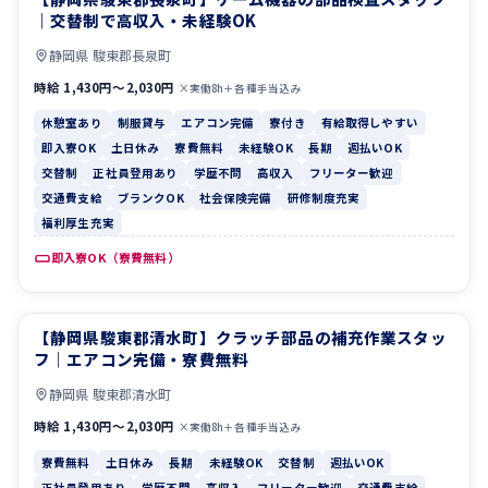
｜交替制で高収入・未経験OK
静岡県 駿東郡長泉町
時給 1,430円〜2,030円
×実働8h＋各種手当込み
休憩室あり
制服貸与
エアコン完備
寮付き
有給取得しやすい
即入寮OK
土日休み
寮費無料
未経験OK
長期
週払いOK
交替制
正社員登用あり
学歴不問
高収入
フリーター歓迎
交通費支給
ブランクOK
社会保険完備
研修制度充実
福利厚生充実
即入寮OK（寮費無料）
【静岡県駿東郡清水町】クラッチ部品の補充作業スタッ
寮費無料
土日休み
フ｜エアコン完備・寮費無料
静岡県 駿東郡清水町
時給 1,430円〜2,030円
×実働8h＋各種手当込み
寮費無料
土日休み
長期
未経験OK
交替制
週払いOK
正社員登用あり
学歴不問
高収入
フリーター歓迎
交通費支給