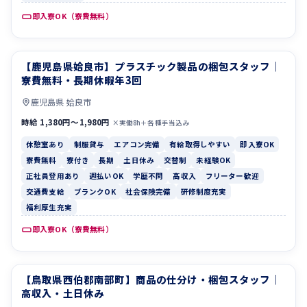
即入寮OK（寮費無料）
【鹿児島県姶良市】プラスチック製品の梱包スタッフ｜
休憩室あり
制服貸与
寮費無料・長期休暇年3回
鹿児島県 姶良市
時給 1,380円〜1,980円
×実働8h＋各種手当込み
休憩室あり
制服貸与
エアコン完備
有給取得しやすい
即入寮OK
寮費無料
寮付き
長期
土日休み
交替制
未経験OK
正社員登用あり
週払いOK
学歴不問
高収入
フリーター歓迎
交通費支給
ブランクOK
社会保険完備
研修制度充実
福利厚生充実
即入寮OK（寮費無料）
【鳥取県西伯郡南部町】商品の仕分け・梱包スタッフ｜
寮費無料
寮付き
高収入・土日休み