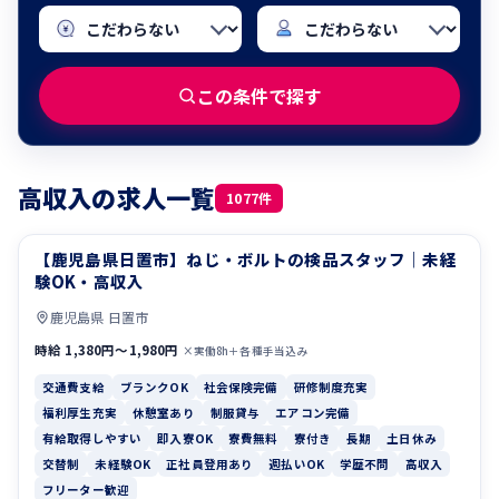
この条件で探す
高収入の求人一覧
1077件
【鹿児島県日置市】ねじ・ボルトの検品スタッフ｜未経
交通費支給
ブランクOK
験OK・高収入
鹿児島県 日置市
時給 1,380円〜1,980円
×実働8h＋各種手当込み
交通費支給
ブランクOK
社会保険完備
研修制度充実
福利厚生充実
休憩室あり
制服貸与
エアコン完備
有給取得しやすい
即入寮OK
寮費無料
寮付き
長期
土日休み
交替制
未経験OK
正社員登用あり
週払いOK
学歴不問
高収入
フリーター歓迎