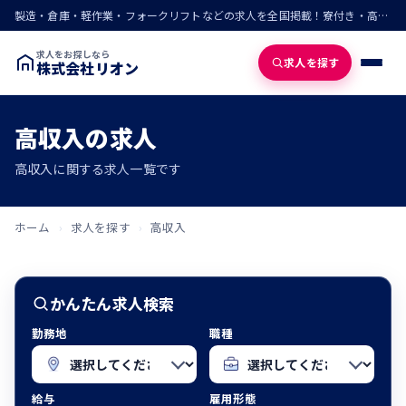
製造・倉庫・軽作業・フォークリフトなどの求人を全国掲載！寮付き・高収入・即入寮の仕事が見つかる
求人をお探しなら
求人を探す
株式会社リオン
高収入の求人
高収入に関する求人一覧です
ホーム
›
求人を探す
›
高収入
かんたん求人検索
勤務地
職種
給与
雇用形態