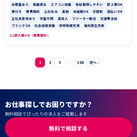
休憩室あり
制服貸与
エアコン完備
有給取得しやすい
即入寮OK
寮付き
寮費無料
土日休み
長期
未経験OK
交替制
週払いOK
正社員登用あり
学歴不問
高収入
フリーター歓迎
交通費支給
ブランクOK
社会保険完備
研修制度充実
福利厚生充実
即入寮OK（寮費無料）
投
1
2
3
…
108
次へ ›
稿
の
ペ
ー
お仕事探しでお困りですか？
ジ
無料相談でぴったりの求人をご提案します
送
り
無料で相談する