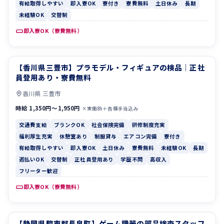
有給取得しやすい
即入寮OK
寮付き
寮費無料
土日休み
長期
未経験OK
交替制
即入寮OK（寮費無料）
【香川県三豊市】プラモデル・フィギュアの検品｜正社
交通費支給
ブランクOK
員登用あり・寮費無料
香川県 三豊市
時給 1,350円〜1,950円
×実働8h＋各種手当込み
交通費支給
ブランクOK
社会保険完備
研修制度充実
福利厚生充実
休憩室あり
制服貸与
エアコン完備
寮付き
有給取得しやすい
即入寮OK
土日休み
寮費無料
未経験OK
長期
週払いOK
交替制
正社員登用あり
学歴不問
高収入
フリーター歓迎
即入寮OK（寮費無料）
【静岡県駿東郡長泉町】ゲーム機器の部品検査スタッフ
休憩室あり
制服貸与