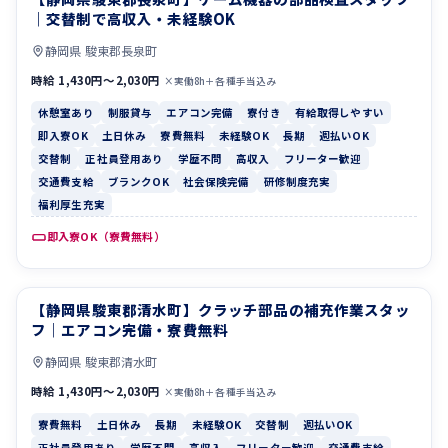
｜交替制で高収入・未経験OK
静岡県 駿東郡長泉町
時給 1,430円〜2,030円
×実働8h＋各種手当込み
休憩室あり
制服貸与
エアコン完備
寮付き
有給取得しやすい
即入寮OK
土日休み
寮費無料
未経験OK
長期
週払いOK
交替制
正社員登用あり
学歴不問
高収入
フリーター歓迎
交通費支給
ブランクOK
社会保険完備
研修制度充実
福利厚生充実
即入寮OK（寮費無料）
【静岡県駿東郡清水町】クラッチ部品の補充作業スタッ
寮費無料
土日休み
フ｜エアコン完備・寮費無料
静岡県 駿東郡清水町
時給 1,430円〜2,030円
×実働8h＋各種手当込み
寮費無料
土日休み
長期
未経験OK
交替制
週払いOK
正社員登用あり
学歴不問
高収入
フリーター歓迎
交通費支給