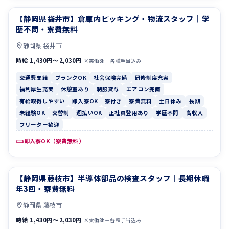
【静岡県袋井市】倉庫内ピッキング・物流スタッフ｜学
交通費支給
ブランクOK
歴不問・寮費無料
静岡県 袋井市
時給 1,430円〜2,030円
×実働8h＋各種手当込み
交通費支給
ブランクOK
社会保険完備
研修制度充実
福利厚生充実
休憩室あり
制服貸与
エアコン完備
有給取得しやすい
即入寮OK
寮付き
寮費無料
土日休み
長期
未経験OK
交替制
週払いOK
正社員登用あり
学歴不問
高収入
フリーター歓迎
即入寮OK（寮費無料）
【静岡県藤枝市】半導体部品の検査スタッフ｜長期休暇
休憩室あり
制服貸与
年3回・寮費無料
静岡県 藤枝市
時給 1,430円〜2,030円
×実働8h＋各種手当込み