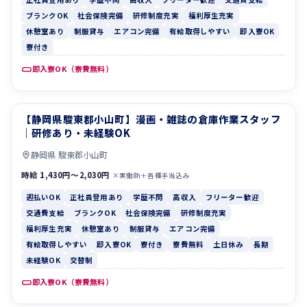
ブランクOK
社会保険完備
研修制度充実
福利厚生充実
休憩室あり
制服貸与
エアコン完備
有給取得しやすい
即入寮OK
寮付き
即入寮OK（寮費無料）
【静岡県駿東郡小山町】漫画・雑誌の倉庫作業スタッフ
週払いOK
正社員登用あり
｜研修あり・未経験OK
静岡県 駿東郡小山町
時給 1,430円〜2,030円
×実働8h＋各種手当込み
週払いOK
正社員登用あり
学歴不問
高収入
フリーター歓迎
交通費支給
ブランクOK
社会保険完備
研修制度充実
福利厚生充実
休憩室あり
制服貸与
エアコン完備
有給取得しやすい
即入寮OK
寮付き
寮費無料
土日休み
長期
未経験OK
交替制
即入寮OK（寮費無料）