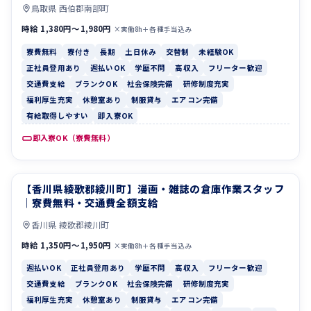
鳥取県 西伯郡南部町
時給 1,380円〜1,980円
×実働8h＋各種手当込み
寮費無料
寮付き
長期
土日休み
交替制
未経験OK
正社員登用あり
週払いOK
学歴不問
高収入
フリーター歓迎
交通費支給
ブランクOK
社会保険完備
研修制度充実
福利厚生充実
休憩室あり
制服貸与
エアコン完備
有給取得しやすい
即入寮OK
即入寮OK（寮費無料）
【香川県綾歌郡綾川町】漫画・雑誌の倉庫作業スタッフ
週払いOK
正社員登用あり
｜寮費無料・交通費全額支給
香川県 綾歌郡綾川町
時給 1,350円〜1,950円
×実働8h＋各種手当込み
週払いOK
正社員登用あり
学歴不問
高収入
フリーター歓迎
交通費支給
ブランクOK
社会保険完備
研修制度充実
福利厚生充実
休憩室あり
制服貸与
エアコン完備