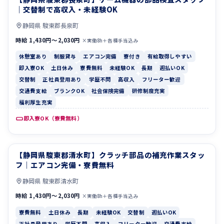
｜交替制で高収入・未経験OK
静岡県 駿東郡長泉町
時給 1,430円〜2,030円
×実働8h＋各種手当込み
休憩室あり
制服貸与
エアコン完備
寮付き
有給取得しやすい
即入寮OK
土日休み
寮費無料
未経験OK
長期
週払いOK
交替制
正社員登用あり
学歴不問
高収入
フリーター歓迎
交通費支給
ブランクOK
社会保険完備
研修制度充実
福利厚生充実
即入寮OK（寮費無料）
【静岡県駿東郡清水町】クラッチ部品の補充作業スタッ
寮費無料
土日休み
フ｜エアコン完備・寮費無料
静岡県 駿東郡清水町
時給 1,430円〜2,030円
×実働8h＋各種手当込み
寮費無料
土日休み
長期
未経験OK
交替制
週払いOK
正社員登用あり
学歴不問
高収入
フリーター歓迎
交通費支給