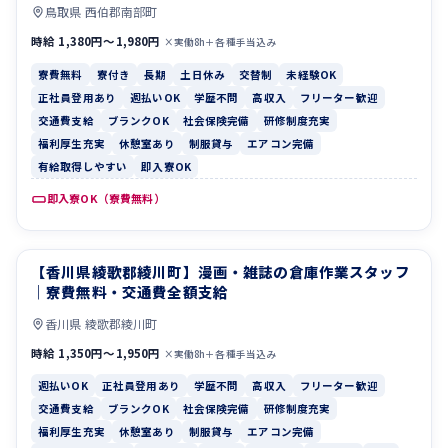
鳥取県 西伯郡南部町
時給 1,380円〜1,980円
×実働8h＋各種手当込み
寮費無料
寮付き
長期
土日休み
交替制
未経験OK
正社員登用あり
週払いOK
学歴不問
高収入
フリーター歓迎
交通費支給
ブランクOK
社会保険完備
研修制度充実
福利厚生充実
休憩室あり
制服貸与
エアコン完備
有給取得しやすい
即入寮OK
即入寮OK（寮費無料）
【香川県綾歌郡綾川町】漫画・雑誌の倉庫作業スタッフ
週払いOK
正社員登用あり
｜寮費無料・交通費全額支給
香川県 綾歌郡綾川町
時給 1,350円〜1,950円
×実働8h＋各種手当込み
週払いOK
正社員登用あり
学歴不問
高収入
フリーター歓迎
交通費支給
ブランクOK
社会保険完備
研修制度充実
福利厚生充実
休憩室あり
制服貸与
エアコン完備