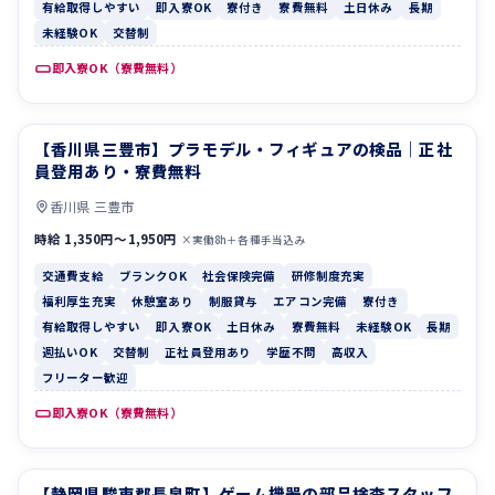
有給取得しやすい
即入寮OK
寮付き
寮費無料
土日休み
長期
未経験OK
交替制
即入寮OK（寮費無料）
【香川県三豊市】プラモデル・フィギュアの検品｜正社
交通費支給
ブランクOK
員登用あり・寮費無料
香川県 三豊市
時給 1,350円〜1,950円
×実働8h＋各種手当込み
交通費支給
ブランクOK
社会保険完備
研修制度充実
福利厚生充実
休憩室あり
制服貸与
エアコン完備
寮付き
有給取得しやすい
即入寮OK
土日休み
寮費無料
未経験OK
長期
週払いOK
交替制
正社員登用あり
学歴不問
高収入
フリーター歓迎
即入寮OK（寮費無料）
【静岡県駿東郡長泉町】ゲーム機器の部品検査スタッフ
休憩室あり
制服貸与