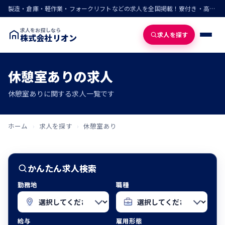
製造・倉庫・軽作業・フォークリフトなどの求人を全国掲載！寮付き・高収入・即入寮の仕事が見つかる
求人をお探しなら
求人を探す
株式会社リオン
休憩室ありの求人
休憩室ありに関する求人一覧です
ホーム
›
求人を探す
›
休憩室あり
かんたん求人検索
勤務地
職種
給与
雇用形態