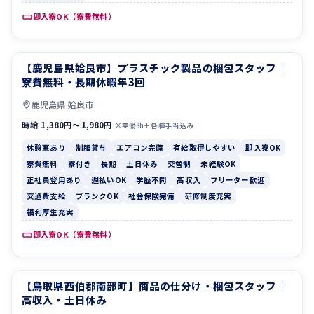
即入寮OK（寮費無料）
【鹿児島県姶良市】プラスチック製品の梱包スタッフ｜
休憩室あり
制服貸与
寮費無料・長期休暇年3回
鹿児島県 姶良市
時給 1,380円〜1,980円
×実働8h＋各種手当込み
休憩室あり
制服貸与
エアコン完備
有給取得しやすい
即入寮OK
寮費無料
寮付き
長期
土日休み
交替制
未経験OK
正社員登用あり
週払いOK
学歴不問
高収入
フリーター歓迎
交通費支給
ブランクOK
社会保険完備
研修制度充実
福利厚生充実
即入寮OK（寮費無料）
【鳥取県西伯郡南部町】商品の仕分け・梱包スタッフ｜
寮費無料
寮付き
高収入・土日休み