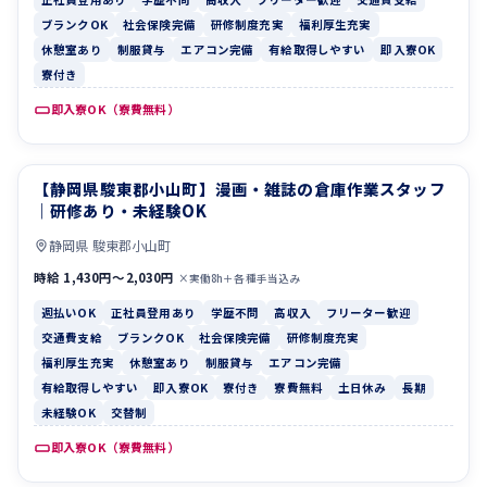
ブランクOK
社会保険完備
研修制度充実
福利厚生充実
休憩室あり
制服貸与
エアコン完備
有給取得しやすい
即入寮OK
寮付き
即入寮OK（寮費無料）
【静岡県駿東郡小山町】漫画・雑誌の倉庫作業スタッフ
週払いOK
正社員登用あり
｜研修あり・未経験OK
静岡県 駿東郡小山町
時給 1,430円〜2,030円
×実働8h＋各種手当込み
週払いOK
正社員登用あり
学歴不問
高収入
フリーター歓迎
交通費支給
ブランクOK
社会保険完備
研修制度充実
福利厚生充実
休憩室あり
制服貸与
エアコン完備
有給取得しやすい
即入寮OK
寮付き
寮費無料
土日休み
長期
未経験OK
交替制
即入寮OK（寮費無料）