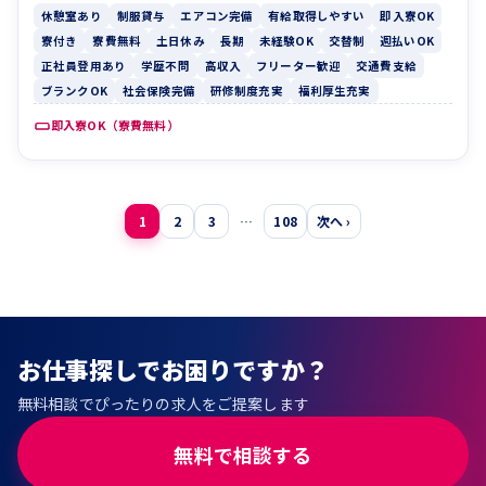
休憩室あり
制服貸与
エアコン完備
有給取得しやすい
即入寮OK
寮付き
寮費無料
土日休み
長期
未経験OK
交替制
週払いOK
正社員登用あり
学歴不問
高収入
フリーター歓迎
交通費支給
ブランクOK
社会保険完備
研修制度充実
福利厚生充実
即入寮OK（寮費無料）
投
1
2
3
…
108
次へ ›
稿
の
ペ
ー
お仕事探しでお困りですか？
ジ
無料相談でぴったりの求人をご提案します
送
り
無料で相談する