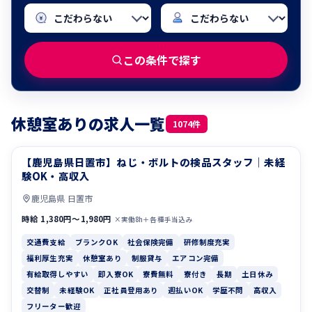
この条件で探す
休憩室ありの求人一覧
1074件
【鹿児島県日置市】ねじ・ボルトの検品スタッフ｜未経
交通費支給
ブランクOK
験OK・高収入
鹿児島県 日置市
時給 1,380円〜1,980円
×実働8h＋各種手当込み
交通費支給
ブランクOK
社会保険完備
研修制度充実
福利厚生充実
休憩室あり
制服貸与
エアコン完備
有給取得しやすい
即入寮OK
寮費無料
寮付き
長期
土日休み
交替制
未経験OK
正社員登用あり
週払いOK
学歴不問
高収入
フリーター歓迎