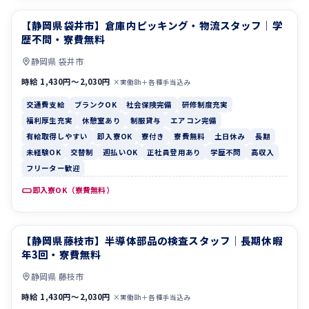
【静岡県袋井市】倉庫内ピッキング・物流スタッフ｜学
交通費支給
ブランクOK
歴不問・寮費無料
静岡県 袋井市
時給 1,430円〜2,030円
×実働8h＋各種手当込み
交通費支給
ブランクOK
社会保険完備
研修制度充実
福利厚生充実
休憩室あり
制服貸与
エアコン完備
有給取得しやすい
即入寮OK
寮付き
寮費無料
土日休み
長期
未経験OK
交替制
週払いOK
正社員登用あり
学歴不問
高収入
フリーター歓迎
即入寮OK（寮費無料）
【静岡県藤枝市】半導体部品の検査スタッフ｜長期休暇
休憩室あり
制服貸与
年3回・寮費無料
静岡県 藤枝市
時給 1,430円〜2,030円
×実働8h＋各種手当込み