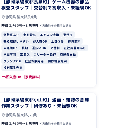
【静岡県駿東郡長泉町】ゲーム機器の部品
検査スタッフ｜交替制で高収入・未経験OK
静岡県 駿東郡長泉町
時給 1,430円〜2,030円
×実働8h＋各種手当込み
休憩室あり
制服貸与
エアコン完備
寮付き
有給取得しやすい
即入寮OK
土日休み
寮費無料
未経験OK
長期
週払いOK
交替制
正社員登用あり
学歴不問
高収入
フリーター歓迎
交通費支給
ブランクOK
社会保険完備
研修制度充実
福利厚生充実
即入寮OK（寮費無料）
【静岡県駿東郡小山町】漫画・雑誌の倉庫
作業スタッフ｜研修あり・未経験OK
静岡県 駿東郡小山町
時給 1,430円〜2,030円
×実働8h＋各種手当込み