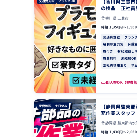
【香川県三豊市
交通費支給
ブランクOK
の検品｜正社員
香川県 三豊市
時給 1,350円〜1,95
交通費支給
ブランク
福利厚生充実
休憩
寮付き
有給取得し
寮費無料
未経験OK
正社員登用あり
学
即入寮OK（寮費
【静岡県駿東郡
寮費無料
土日休み
充作業スタッフ
静岡県 駿東郡清水
時給 1,430円〜2,03