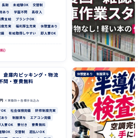
長期
未経験OK
交替制
用あり
学歴不問
高収入
通費支給
ブランクOK
制度充実
福利厚生充実
休憩室あり
完備
有給取得しやすい
即入寮OK
無料）
】倉庫内ピッキング・物流
休憩室あり
制服貸与
不問・寮費無料
0円
×実働8h＋各種手当込み
OK
社会保険完備
研修制度充実
室あり
制服貸与
エアコン完備
即入寮OK
寮付き
寮費無料
経験OK
交替制
週払いOK