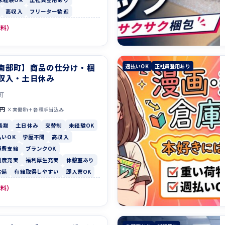
高収入
フリーター歓迎
無料）
南部町】商品の仕分け・梱
週払いOK
正社員登用あり
収入・土日休み
町
0円
×実働8h＋各種手当込み
長期
土日休み
交替制
未経験OK
払いOK
学歴不問
高収入
通費支給
ブランクOK
制度充実
福利厚生充実
休憩室あり
完備
有給取得しやすい
即入寮OK
無料）