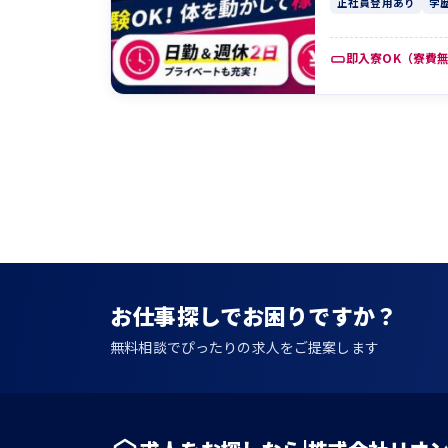
正社員登用あり
学
即入寮OK（寮費
投
稿
の
ペ
ー
ジ
お仕事探しでお困りですか？
送
無料相談でぴったりの求人をご提案します
り