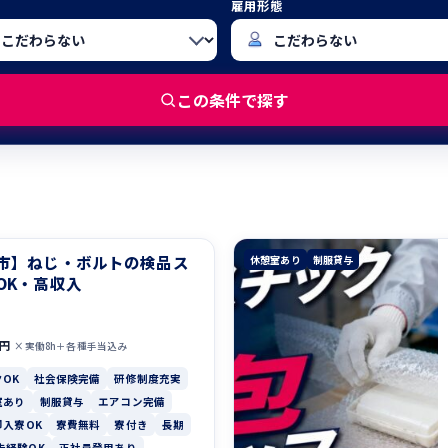
雇用形態
この条件で探す
市】ねじ・ボルトの検品ス
休憩室あり
制服貸与
OK・高収入
0円
×実働8h＋各種手当込み
OK
社会保険完備
研修制度充実
室あり
制服貸与
エアコン完備
即入寮OK
寮費無料
寮付き
長期
未経験OK
正社員登用あり