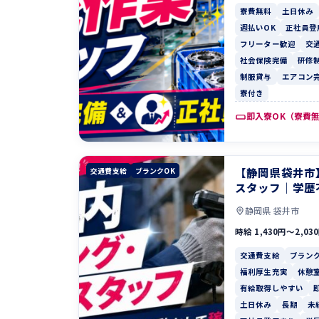
寮費無料
土日休み
週払いOK
正社員登
フリーター歓迎
交
社会保険完備
研修
制服貸与
エアコン
寮付き
即入寮OK（寮費
【静岡県袋井市
交通費支給
ブランクOK
スタッフ｜学歴
静岡県 袋井市
時給 1,430円〜2,03
交通費支給
ブランク
福利厚生充実
休憩
有給取得しやすい
土日休み
長期
未