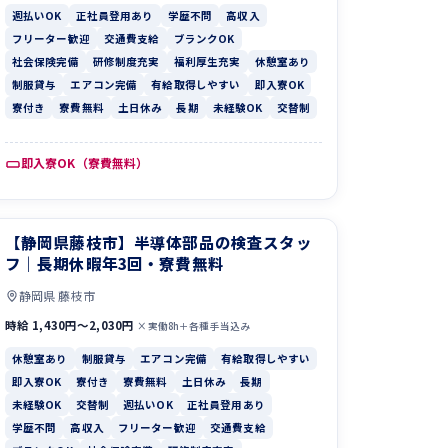
週払いOK
正社員登用あり
学歴不問
高収入
フリーター歓迎
交通費支給
ブランクOK
社会保険完備
研修制度充実
福利厚生充実
休憩室あり
制服貸与
エアコン完備
有給取得しやすい
即入寮OK
寮付き
寮費無料
土日休み
長期
未経験OK
交替制
即入寮OK（寮費無料）
【静岡県藤枝市】半導体部品の検査スタッ
フ｜長期休暇年3回・寮費無料
静岡県 藤枝市
時給 1,430円〜2,030円
×実働8h＋各種手当込み
休憩室あり
制服貸与
エアコン完備
有給取得しやすい
即入寮OK
寮付き
寮費無料
土日休み
長期
未経験OK
交替制
週払いOK
正社員登用あり
学歴不問
高収入
フリーター歓迎
交通費支給