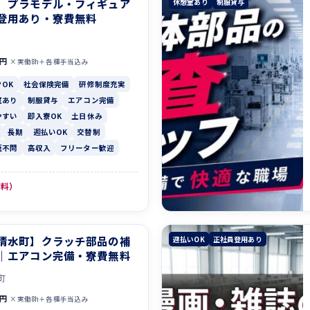
】プラモデル・フィギュア
休憩室あり
制服貸与
登用あり・寮費無料
0円
×実働8h＋各種手当込み
OK
社会保険完備
研修制度充実
室あり
制服貸与
エアコン完備
やすい
即入寮OK
土日休み
長期
週払いOK
交替制
歴不問
高収入
フリーター歓迎
無料）
清水町】クラッチ部品の補
週払いOK
正社員登用あり
｜エアコン完備・寮費無料
町
0円
×実働8h＋各種手当込み