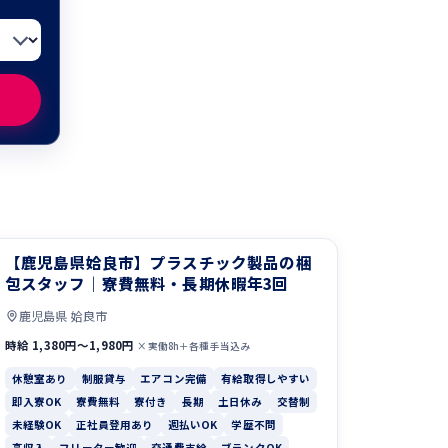
【鹿児島県姶良市】プラスチック製品の梱
包スタッフ｜寮費無料・長期休暇年3回
鹿児島県 姶良市
時給 1,380円〜1,980円
×実働8h＋各種手当込み
休憩室あり
制服貸与
エアコン完備
有給取得しやすい
即入寮OK
寮費無料
寮付き
長期
土日休み
交替制
未経験OK
正社員登用あり
週払いOK
学歴不問
高収入
フリーター歓迎
交通費支給
ブランクOK