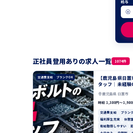
給与
正社員登用ありの求人一覧
1074件
【鹿児島県日置
交通費支給
ブランクOK
タッフ｜未経験
鹿児島県 日置市
時給 1,380円〜1,98
交通費支給
ブランク
福利厚生充実
休憩
有給取得しやすい
土日休み
交替制