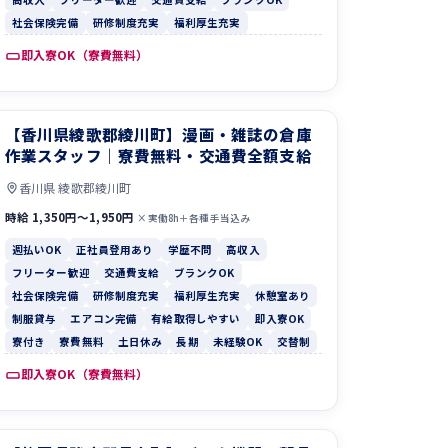
社会保険完備
研修制度充実
福利厚生充実
即入寮OK（寮費無料）
【香川県綾歌郡綾川町】漫画・雑誌の倉庫
作業スタッフ｜寮費無料・交通費全額支給
香川県 綾歌郡綾川町
時給 1,350円〜1,950円
×実働8h＋各種手当込み
週払いOK
正社員登用あり
学歴不問
高収入
フリーター歓迎
交通費支給
ブランクOK
社会保険完備
研修制度充実
福利厚生充実
休憩室あり
制服貸与
エアコン完備
有給取得しやすい
即入寮OK
寮付き
寮費無料
土日休み
長期
未経験OK
交替制
即入寮OK（寮費無料）