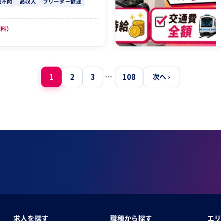
歴不問
高収入
フリーター歓迎
無料）
1
2
3
…
108
次へ ›
求人を探す
職種から探す
エリ