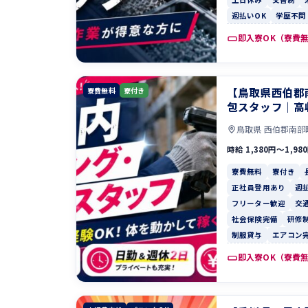
週払いOK
学歴不問
即入寮OK（寮費
【鳥取県西伯郡
寮費無料
寮付き
包スタッフ｜高
鳥取県 西伯郡南部
時給 1,380円〜1,98
寮費無料
寮付き
正社員登用あり
週
フリーター歓迎
交
社会保険完備
研修
制服貸与
エアコン
即入寮OK（寮費